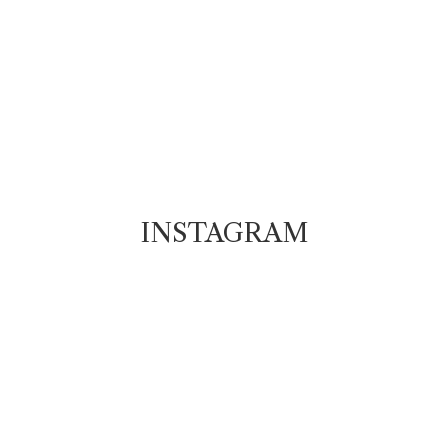
Vít Sikora – majitel firmy TOPFLOORS
INSTAGRAM