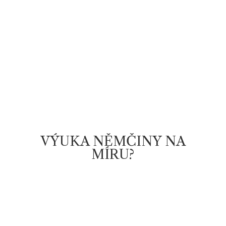
Připojte se k nám a
začněte svou cestu k
plynulé němčině ještě
dnes!
VÝUKA NĚMČINY NA
MÍRU?
INDIVIDUÁLNÍ VÝUKA
NĚMČINY