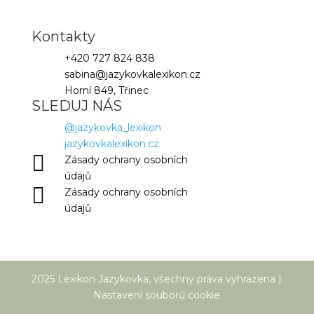
Kontakty
+420 727 824 838
sabina@jazykovkalexikon.cz
Horní 849, Třinec
SLEDUJ NÁS
@jazykovka_lexikon
jazykovkalexikon.cz

Zásady ochrany osobních
údajů

Zásady ochrany osobních
údajů
2025 Lexikon Jazykovka, všechny práva vyhrazena |
Nastavení souborů cookie